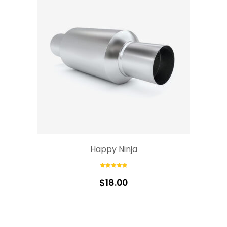
Happy Ninja
Rated
5.00
out of 5
$
18.00