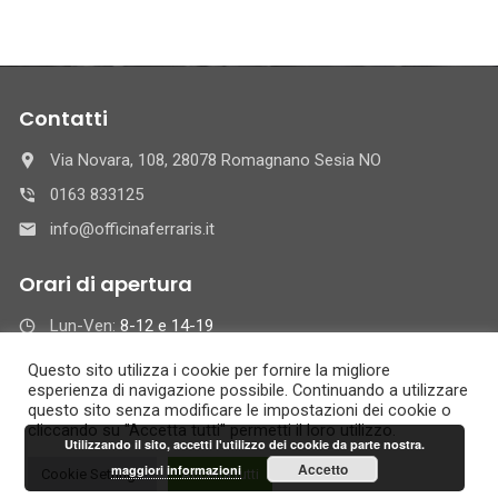
Contatti
Via Novara, 108, 28078 Romagnano Sesia NO
0163 833125
info@officinaferraris.it
Orari di apertura
Lun-Ven:
8-12 e 14-19
Sab :
8-12
Questo sito utilizza i cookie per fornire la migliore
Sab. Pomeriggio e Dom :
Chiuso
esperienza di navigazione possibile. Continuando a utilizzare
questo sito senza modificare le impostazioni dei cookie o
cliccando su "Accetta tutti" permetti il loro utilizzo.
Utilizzando il sito, accetti l'utilizzo dei cookie da parte nostra.
© 2021 Auto Officina Ferraris Rag. Giuseppe S.r.l. -
Cookie Policy
-
Accetto
maggiori informazioni
Cookie Settings
Accetta tutti
Privacy Policy