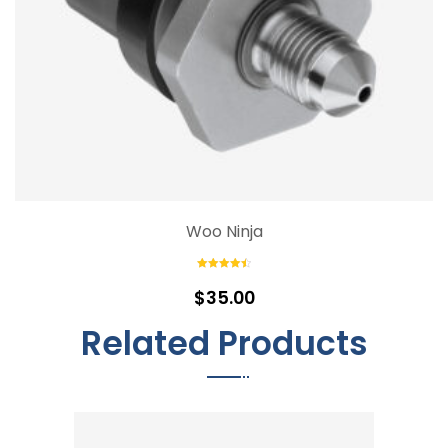
Woo Ninja
Rated
4.50
out of 5
$
35.00
Related Products