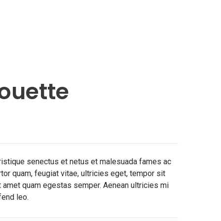
houette
tristique senectus et netus et malesuada fames ac
or quam, feugiat vitae, ultricies eget, tempor sit
it amet quam egestas semper. Aenean ultricies mi
fend leo.