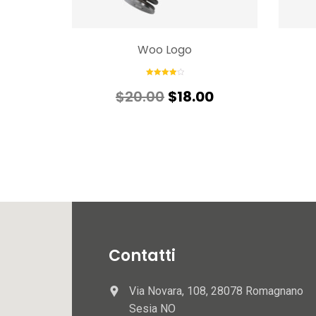
Woo Logo
Rated
4.00
out
$
20.00
$
18.00
of 5
Contatti
Via Novara, 108, 28078 Romagnano
Sesia NO