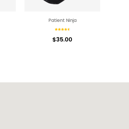
Patient Ninja
Rated
4.67
out of 5
$
35.00