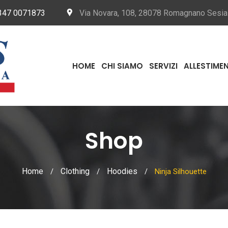
347 0071873
Via Novara, 108, 28078 Romagnano Sesi
HOME
CHI SIAMO
SERVIZI
ALLESTIMEN
Shop
Home
Clothing
Hoodies
/
/
/
Ninja Silhouette