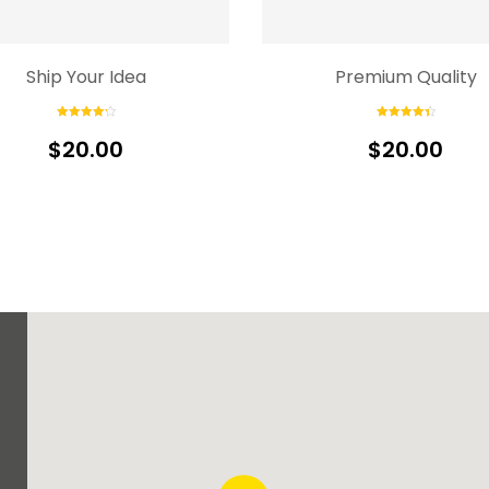
Ship Your Idea
Premium Quality
Rated
4.33
Rated
4.50
out of 5
out of 5
$
20.00
$
20.00