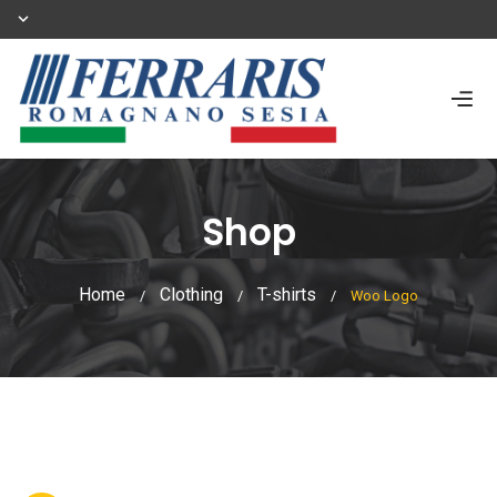
Shop
Home
Clothing
T-shirts
/
/
/
Woo Logo
Shop