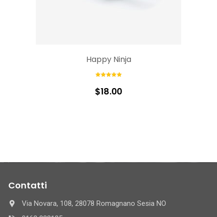
Happy Ninja
Rated
5.00
out of 5
$
18.00
Contatti
Via Novara, 108, 28078 Romagnano Sesia NO