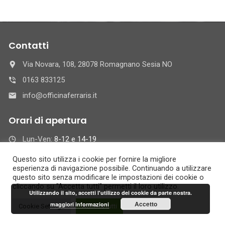
Contatti
Via Novara, 108, 28078 Romagnano Sesia NO
0163 833125
info@officinaferraris.it
Orari di apertura
Lun-Ven:
8-12 e 14-19
Sab :
8-12
Questo sito utilizza i cookie per fornire la migliore
Sab. Pomeriggio e Dom :
Chiuso
esperienza di navigazione possibile. Continuando a utilizzare
questo sito senza modificare le impostazioni dei cookie o
cliccando su "Accetta tutti" permetti il loro utilizzo.
Utilizzando il sito, accetti l'utilizzo dei cookie da parte nostra.
© 2021 Auto Officina Ferraris Rag. Giuseppe S.r.l. -
Cookie Policy
-
Accetto
maggiori informazioni
Cookie Settings
Accetta tutti
Privacy Policy